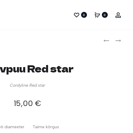
0
0
Prod
KIRJULEHINE
DIIFENBAHHI
EBAKROOTO
MAROBA
navig
PETRA
vpuu Red star
Cordyline Red star
15,00
€
ti diameeter
Taime kõrgus