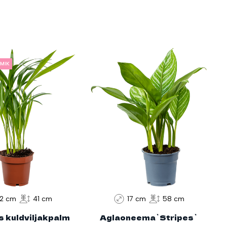
MMIK
12 cm
41 cm
17 cm
58 cm
s kuldviljakpalm
Aglaoneema`Stripes`