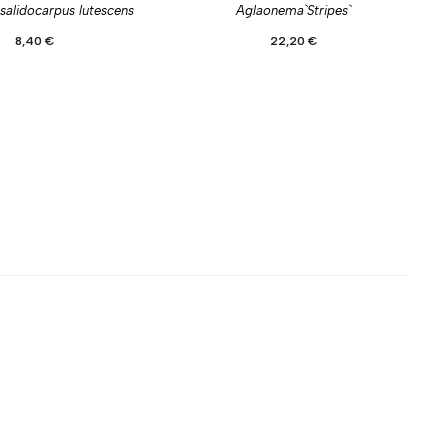
salidocarpus lutescens
Aglaonema`Stripes`
8,40
€
22,20
€