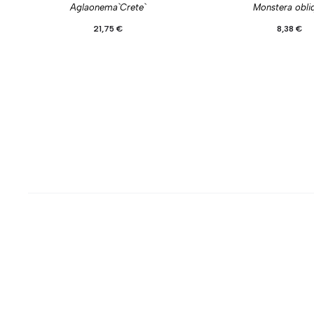
Aglaonema`Crete`
Monstera obli
21,75
€
8,38
€