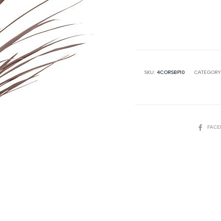
SKU:
4CORSBP10
CATEGORY
SHARE
FAC