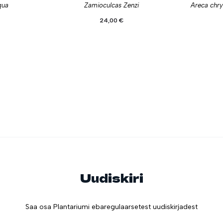
qua
Zamioculcas Zenzi
Areca chry
24,00
€
Uudiskiri
Saa osa Plantariumi ebaregulaarsetest uudiskirjadest