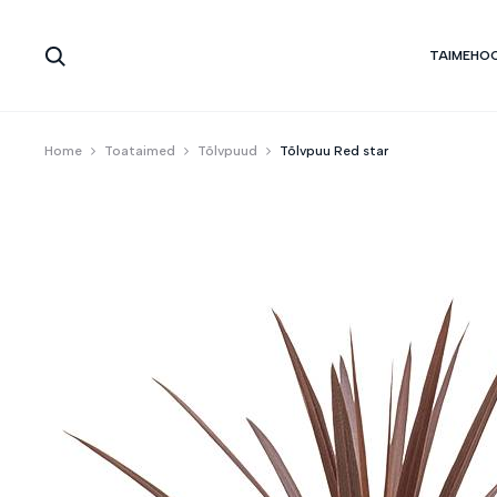
TAIMEHO
Home
Toataimed
Tõlvpuud
Tõlvpuu Red star