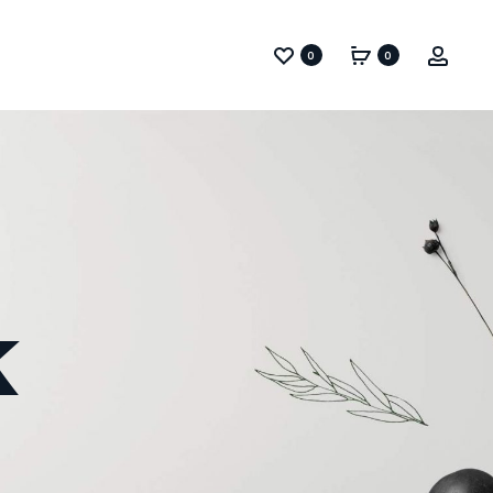
0
0
k