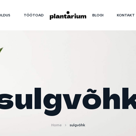
OLDUS
TÖÖTOAD
BLOGI
KONTAKT
sulgvõh
Home
sulgvõhk