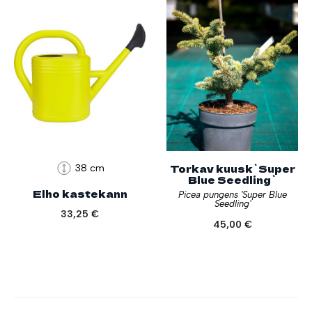
Torkav kuusk`Super
38 cm
Blue Seedling`
Elho kastekann
Picea pungens 'Super Blue
Seedling'
33,25
€
45,00
€