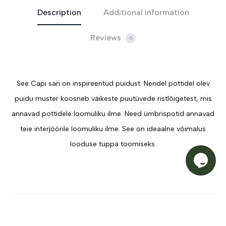
Description
Additional information
Reviews
0
See Capi sari on inspireeritud puidust. Nendel pottidel olev
puidu muster koosneb väikeste puutüvede ristlõigetest, mis
annavad pottidele loomuliku ilme. Need ümbrispotid annavad
teie interjöörile loomuliku ilme. See on ideaalne võimalus
looduse tuppa toomiseks.