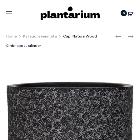
0
Pro
CAPI
CAPI
Home
Kategoriseerimata
Capi Nature Wood
NATURE
NATURE
navi
ümbrispott silinder
WOOD
WOOD
ÜMBRISP
ÜMBRISP
SILINDER
VAAS