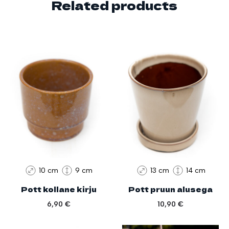
Related products
10 cm
9 cm
13 cm
14 cm
Pott kollane kirju
Pott pruun alusega
6,90
€
10,90
€