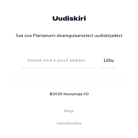
Uudiskiri
Saa osa Plantariumi ebaregulaarsetest uudiskirjadest
©2025 Kasvumaja OÜ
blogi
taimehooldus
kontakt