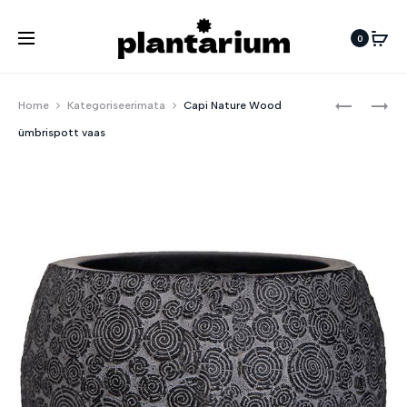
0
Pro
CAPI
CAPI
Home
Kategoriseerimata
Capi Nature Wood
NATURE
NATURE
navi
ümbrispott vaas
WOOD
WOOD
ÜMBRISP
ÜMBRISP