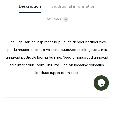
Description
Additional information
Reviews
0
See Capi sari on inspireeritud puidust. Nendel pottidel olev
puidu muster koosneb väikeste puutüvede ristlõigetest, mis
annavad pottidele loomuliku ilme. Need ümbrispotid annavad
teie interjöörile loomuliku ilme. See on ideaalne võimalus
looduse tuppa toomiseks.