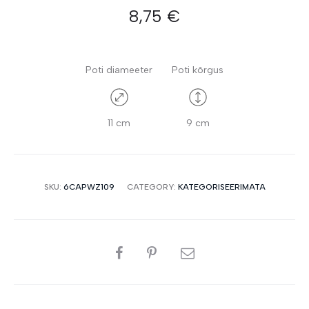
8,75
€
Poti diameeter
Poti kõrgus
11 cm
9 cm
SKU:
6CAPWZ109
CATEGORY:
KATEGORISEERIMATA
SHARE