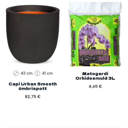
Matogardi
43 cm
41 cm
Orhideemuld 3L
Capi Urban Smooth
4,65
€
ümbrispott
82,75
€