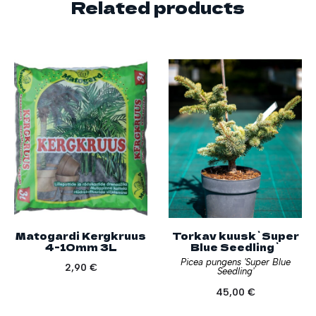
Related products
Matogardi Kergkruus
Torkav kuusk`Super
4-10mm 3L
Blue Seedling`
Picea pungens 'Super Blue
2,90
€
Seedling'
45,00
€