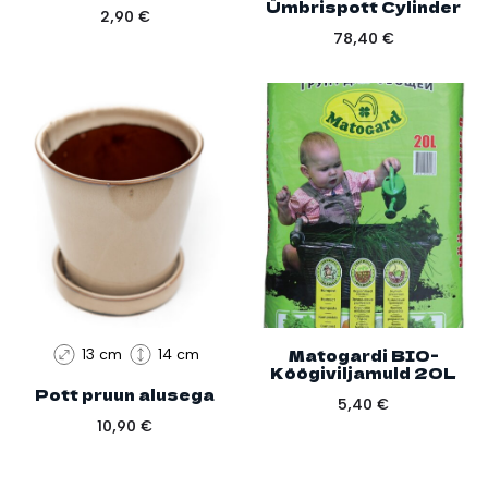
Ümbrispott Cylinder
2,90
€
78,40
€
Matogardi BIO-
13 cm
14 cm
Köögiviljamuld 20L
Pott pruun alusega
5,40
€
10,90
€