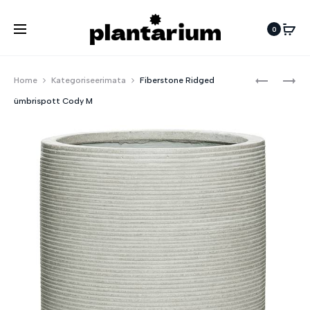
0
Pro
FIBERSTO
FIBERSTO
Home
Kategoriseerimata
Fiberstone Ridged
RIDGED
RIDGED
navi
ümbrispott Cody M
ÜMBRISP
ÜMBRISP
CODY
CODY
S
L