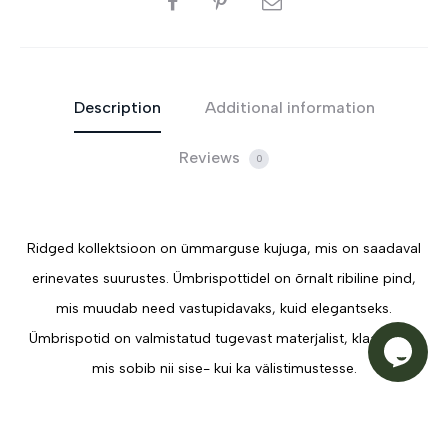
Description
Additional information
Reviews
0
Ridged kollektsioon on ümmarguse kujuga, mis on saadaval
erinevates suurustes. Ümbrispottidel on õrnalt ribiline pind,
mis muudab need vastupidavaks, kuid elegantseks.
Ümbrispotid on valmistatud tugevast materjalist, klaaskiust,
mis sobib nii sise- kui ka välistimustesse.