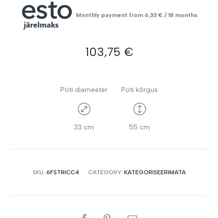
Monthly payment from
6,33
€
/ 18 months
103,75
€
Poti diameeter
Poti kõrgus
33 cm
55 cm
SKU:
6FSTRICC4
CATEGORY:
KATEGORISEERIMATA
SHARE