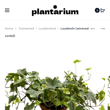
0
Pro
TULP
VÕÕRAS
Home
Toataimed
Luuderohud
Luuderohi (erinevad
POTIS
POTIS
navi
sordid)
NL