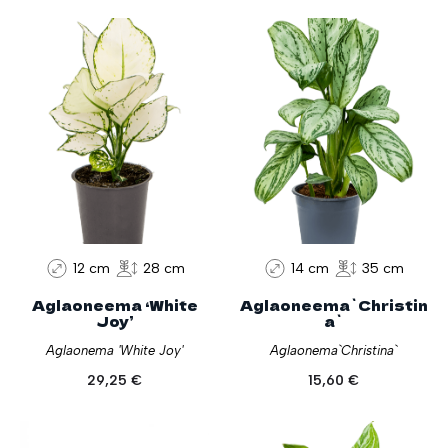
12 cm
28 cm
14 cm
35 cm
Aglaoneema ‘White
Aglaoneema`Christin
Joy’
a`
Aglaonema 'White Joy'
Aglaonema`Christina`
29,25
€
15,60
€