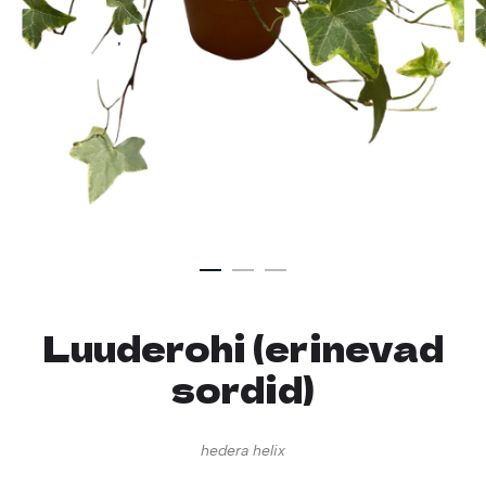
Luuderohi (erinevad
sordid)
hedera helix