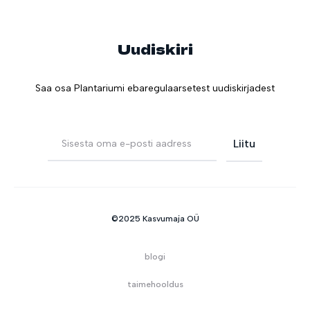
Uudiskiri
Saa osa Plantariumi ebaregulaarsetest uudiskirjadest
©2025 Kasvumaja OÜ
blogi
taimehooldus