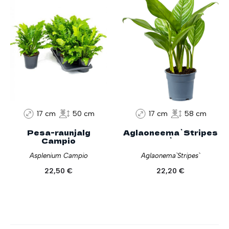
17 cm
50 cm
17 cm
58 cm
Pesa-raunjalg
Aglaoneema`Stripes
Campio
`
Asplenium Campio
Aglaonema`Stripes`
22,50
€
22,20
€