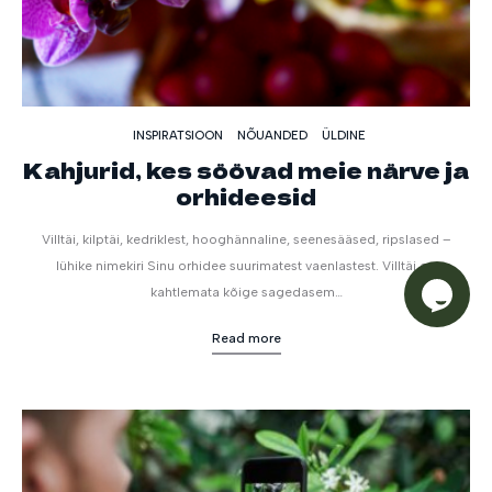
INSPIRATSIOON
NÕUANDED
ÜLDINE
Kahjurid, kes söövad meie närve ja
orhideesid
Villtäi, kilptäi, kedriklest, hooghännaline, seenesääsed, ripslased –
lühike nimekiri Sinu orhidee suurimatest vaenlastest. Villtäi on
kahtlemata kõige sagedasem…
Read more