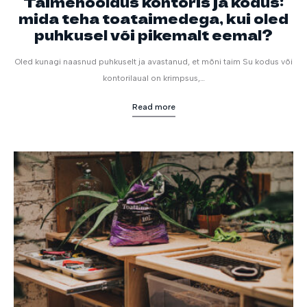
Taimehooldus kontoris ja kodus:
mida teha toataimedega, kui oled
puhkusel või pikemalt eemal?
Oled kunagi naasnud puhkuselt ja avastanud, et mõni taim Su kodus või
kontorilaual on krimpsus,…
Read more