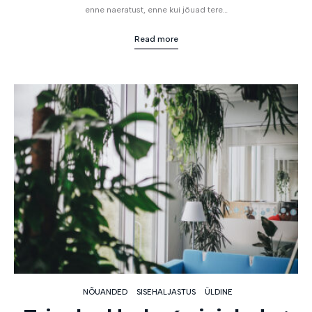
enne naeratust, enne kui jõuad tere…
Read more
NÕUANDED
SISEHALJASTUS
ÜLDINE