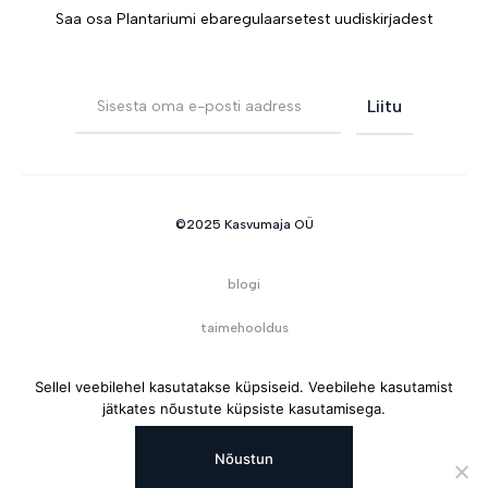
Saa osa Plantariumi ebaregulaarsetest uudiskirjadest
©2025 Kasvumaja OÜ
blogi
taimehooldus
kontakt
Sellel veebilehel kasutatakse küpsiseid. Veebilehe kasutamist
jätkates nõustute küpsiste kasutamisega.
Kasvumaja OÜ
Kastani 50, Tartu, Eesti
Nõustun
registrikood: 17097972