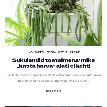
NÕUANDED
SISEHALJASTUS
ÜLDINE
Sukulendid toataimena: miks
„kasta harva“ alati ei kehti
Sukulente peetakse sageli ideaalseteks toataimedeks, sest nad pidavat
hakkama saama peaaegu ilma veeta. Paljude puhul…
Read more