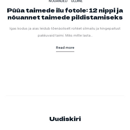
NÕUANDED
ÜLDINE
Püüa taimede ilu fotole: 12 nippi ja
nõuannet taimede pildistamiseks
Igas kodus ja aias leidub tõenäoliselt rohket silmailu ja hingepaitust
pakkuvaid taimi. Miks mitte lasta…
Read more
Uudiskiri