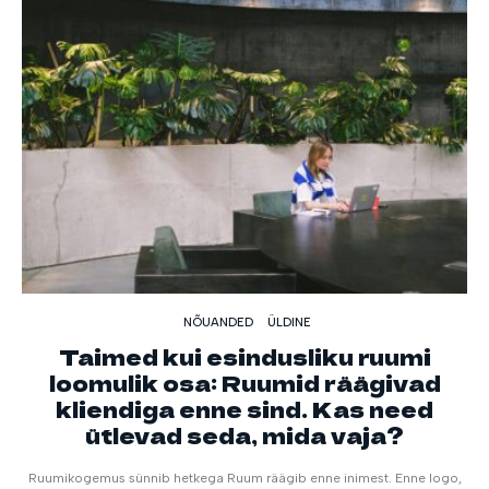
NÕUANDED
ÜLDINE
Taimed kui esindusliku ruumi
loomulik osa: Ruumid räägivad
kliendiga enne sind. Kas need
ütlevad seda, mida vaja?
Ruumikogemus sünnib hetkega Ruum räägib enne inimest. Enne logo,