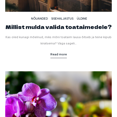
NÕUANDED
SISEHALJASTUS
ÜLDINE
Millist mulda valida toataimedele?
Kas oled kunagi mõelnud, miks mõni toataim lausa õitseb ja teine kipub
kiratsema? Väga sageli…
Read more