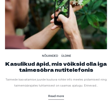
NÕUANDED
ÜLDINE
Kasulikud äpid, mis võiksid olla iga
taimesõbra nutitelefonis
Taimede kasvatamise juurde kuuluva rohke info meeles pidamisest ning
taimemäärajates tuhlamisest on saamas ajalugu. Erinevad…
Read more