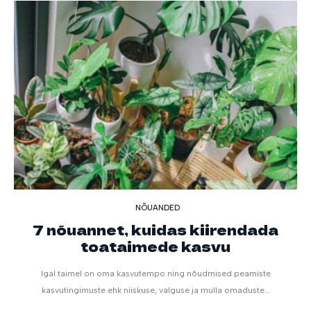
NÕUANDED
7 nõuannet, kuidas kiirendada
toataimede kasvu
Igal taimel on oma kasvutempo ning nõudmised peamiste
kasvutingimuste ehk niiskuse, valguse ja mulla omaduste…